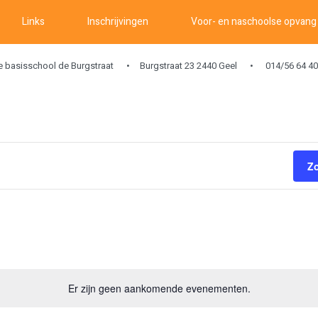
Links
Inschrijvingen
Voor- en naschoolse opvang
ke basisschool de Burgstraat
Burgstraat 23 2440 Geel
014/56 64 40
Z
Er zijn geen aankomende evenementen.