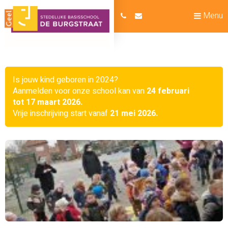
Menu
Is jouw kind geboren in 2024?
Aanmelden voor onze school kan van
24 februari
tot 17 maart 2026.
Vrije inschrijving start vanaf
21 mei 2026.