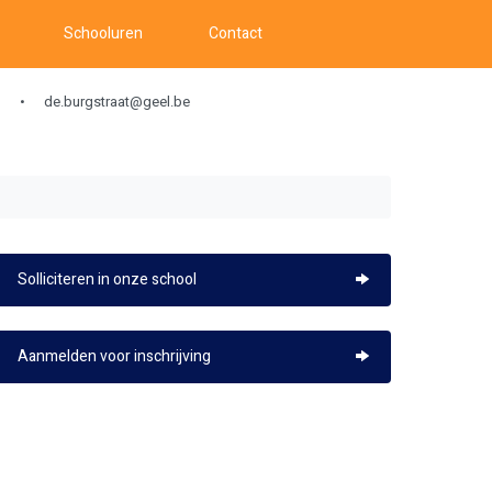
Schooluren
Contact
de.burgstraat@geel.be
Solliciteren in onze school
Aanmelden voor inschrijving