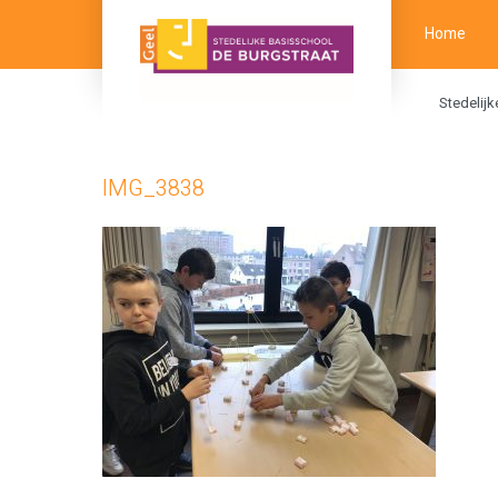
Home
Stedelij
IMG_3838