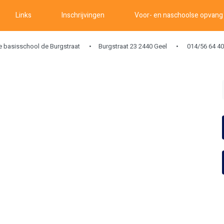
Links
Inschrijvingen
Voor- en naschoolse opvang
ke basisschool de Burgstraat
Burgstraat 23 2440 Geel
014/56 64 40