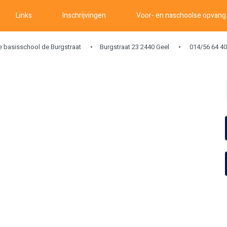
Links
Inschrijvingen
Voor- en naschoolse opvang
ke basisschool de Burgstraat
Burgstraat 23 2440 Geel
014/56 64 40