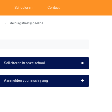
Schooluren
Contact
de.burgstraat@geel.be
Solliciteren in onze school
Aanmelden voor inschrijving