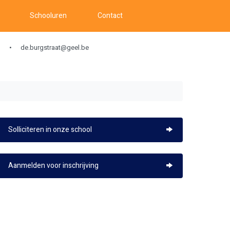
Schooluren
Contact
de.burgstraat@geel.be
Solliciteren in onze school
Aanmelden voor inschrijving