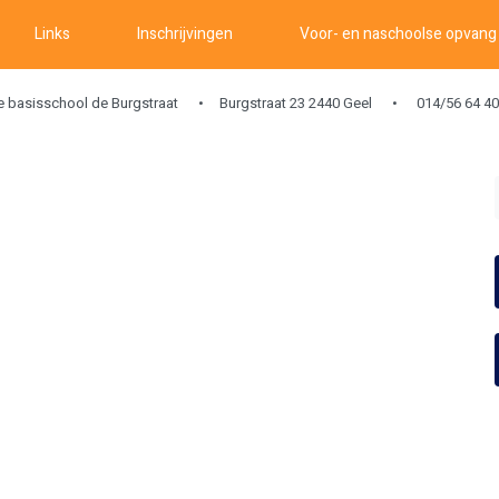
Links
Inschrijvingen
Voor- en naschoolse opvang
ke basisschool de Burgstraat
Burgstraat 23 2440 Geel
014/56 64 40