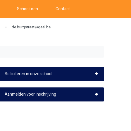
Schooluren
Contact
de.burgstraat@geel.be
Solliciteren in onze school
Aanmelden voor inschrijving