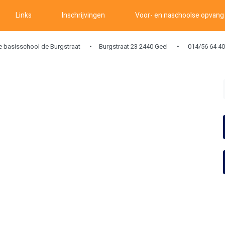
Links
Inschrijvingen
Voor- en naschoolse opvang
ke basisschool de Burgstraat
Burgstraat 23 2440 Geel
014/56 64 40