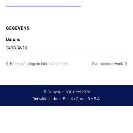
GEGEVENS
Datum:
12/09/2019
Koekeloeredag en info 1ste leerjaar
Start verkeersweek
© Copyright SBS Geel 2026
Ontwikkeld door: Best4u Group B.V.B.A.