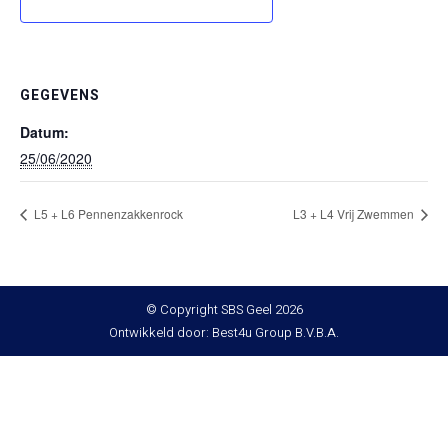
GEGEVENS
Datum:
25/06/2020
L5 + L6 Pennenzakkenrock
L3 + L4 Vrij Zwemmen
© Copyright SBS Geel 2026
Ontwikkeld door: Best4u Group B.V.B.A.