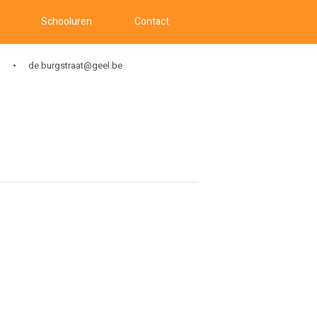
Schooluren
Contact
de.burgstraat@geel.be