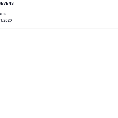
GEVENS
um:
01/2020