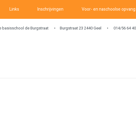
Links
Inschrijvingen
Voor- en naschoolse opvang
ke basisschool de Burgstraat
Burgstraat 23 2440 Geel
014/56 64 40