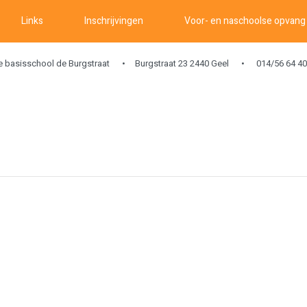
Links
Inschrijvingen
Voor- en naschoolse opvang
ke basisschool de Burgstraat
Burgstraat 23 2440 Geel
014/56 64 40