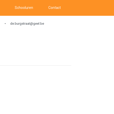
Schooluren
Contact
de.burgstraat@geel.be