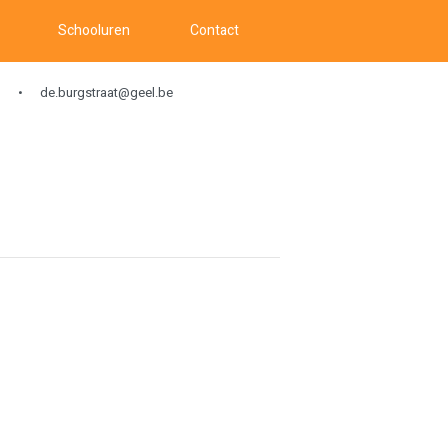
Schooluren
Contact
de.burgstraat@geel.be