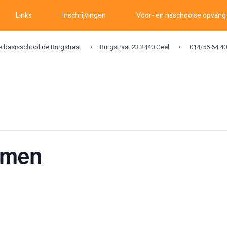
Links
Inschrijvingen
Voor- en naschoolse opvang
ke basisschool de Burgstraat
Burgstraat 23 2440 Geel
014/56 64 40
mmen