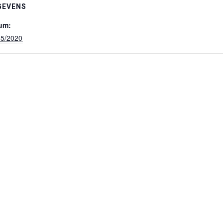
GEVENS
um:
05/2020