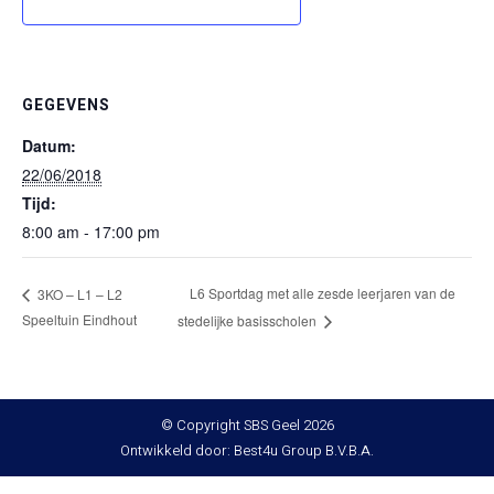
GEGEVENS
Datum:
22/06/2018
Tijd:
8:00 am - 17:00 pm
L6 Sportdag met alle zesde leerjaren van de
3KO – L1 – L2
Speeltuin Eindhout
stedelijke basisscholen
© Copyright SBS Geel 2026
Ontwikkeld door: Best4u Group B.V.B.A.