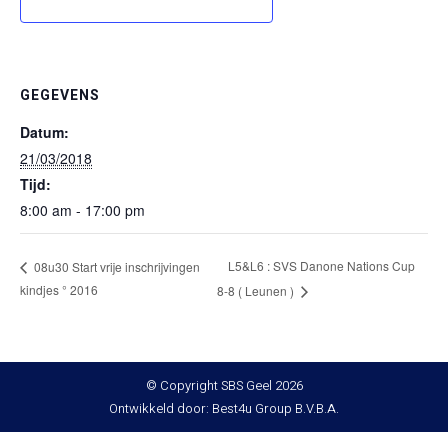
GEGEVENS
Datum:
21/03/2018
Tijd:
8:00 am - 17:00 pm
L5&L6 : SVS Danone Nations Cup
08u30 Start vrije inschrijvingen
kindjes ° 2016
8-8 ( Leunen )
© Copyright SBS Geel 2026
Ontwikkeld door: Best4u Group B.V.B.A.