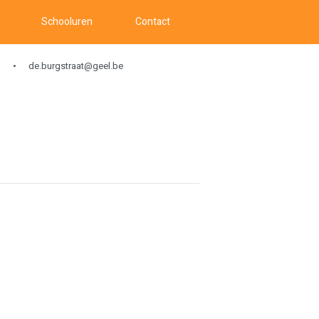
Schooluren
Contact
de.burgstraat@geel.be