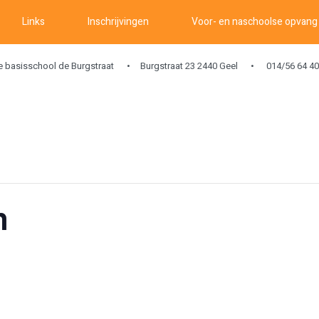
Links
Inschrijvingen
Voor- en naschoolse opvang
ke basisschool de Burgstraat
Burgstraat 23 2440 Geel
014/56 64 40
n