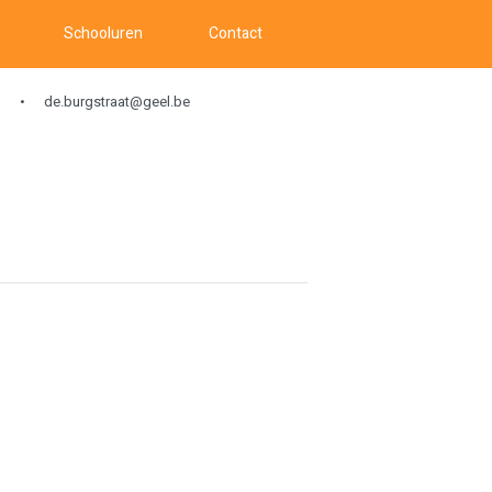
Schooluren
Contact
de.burgstraat@geel.be