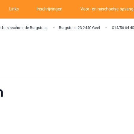
Links
Inschrijvingen
Voor- en naschoolse opvang
ke basisschool de Burgstraat
Burgstraat 23 2440 Geel
014/56 64 40
n