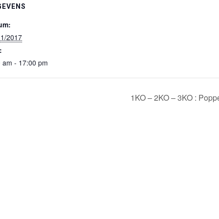
GEVENS
um:
11/2017
:
0 am - 17:00 pm
1KO – 2KO – 3KO : Popp