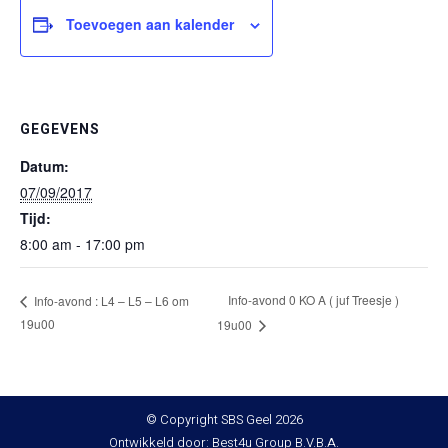
Toevoegen aan kalender
GEGEVENS
Datum:
07/09/2017
Tijd:
8:00 am - 17:00 pm
Info-avond 0 KO A ( juf Treesje )
Info-avond : L4 – L5 – L6 om
19u00
19u00
© Copyright SBS Geel 2026
Ontwikkeld door: Best4u Group B.V.B.A.